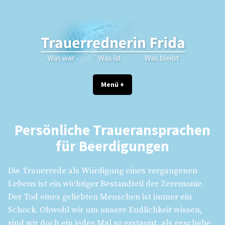
Zum
Inhalt
springen
Trauerrednerin Frida
Persönliche Traueransprachen für Beerdigungen in Berlin
Menü
+
aufgeklappt
zugeklappt
Persönliche Traueransprachen
für Beerdigungen
Die Trauerrede als Würdigung eines vergangenen
Lebens ist ein wichtiger Bestandteil der Zeremonie.
Der Tod eines geliebten Menschen ist immer ein
Schock. Obwohl wir um unsere Endlichkeit wissen,
sind wir doch ein jedes Mal so erstaunt, als geschehe