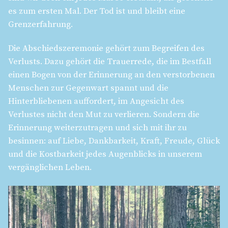
es zum ersten Mal. Der Tod ist und bleibt eine
Grenzerfahrung.
Die Abschiedszeremonie gehört zum Begreifen des
Verlusts. Dazu gehört die Trauerrede, die im Bestfall
einen Bogen von der Erinnerung an den verstorbenen
Menschen zur Gegenwart spannt und die
Hinterbliebenen auffordert, im Angesicht des
Verlustes nicht den Mut zu verlieren. Sondern die
Erinnerung weiterzutragen und sich mit ihr zu
besinnen: auf Liebe, Dankbarkeit, Kraft, Freude, Glück
und die Kostbarkeit jedes Augenblicks in unserem
vergänglichen Leben.