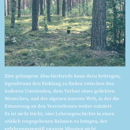
Eine gelungene Abschiedsrede kann dazu beitragen,
irgendwann den Einklang zu finden zwischen den
äußeren Umständen, dem Verlust eines geliebten
Menschen, und der eigenen inneren Welt, in der die
Erinnerung an den Verstorbenen weiter existiert.
Es ist nicht leicht, eine Lebensgeschichte in einen
zeitlich vorgegebenen Rahmen zu bringen, der
erfahrungsgemäß zwanzig Minuten nicht