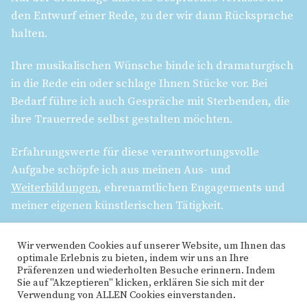
den Entwurf einer Rede, zu der wir dann Rücksprache
halten.
Ihre musikalischen Wünsche binde ich dramaturgisch
in die Rede ein oder schlage Ihnen Stücke vor. Bei
Bedarf führe ich auch Gespräche mit Sterbenden, die
ihre Trauerrede selbst gestalten möchten.
Erfahrungswerte für diese verantwortungsvolle
Aufgabe schöpfe ich aus meinen Aus- und
Weiterbildungen
, ehrenamtlichen Engagements und
meiner eigenen künstlerischen Tätigkeit.
Kontakt
Wir verwenden Cookies auf unserer Website, um Ihnen das
optimale Erlebnis zu bieten, indem wir uns an Ihre
Präferenzen und wiederholten Besuche erinnern. Indem
Sie auf "Akzeptieren" klicken, erklären Sie sich mit der
Impressum
Verwendung von ALLEN Cookies einverstanden.