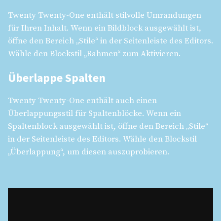
Twenty Twenty-One enthält stilvolle Umrandungen
für Ihren Inhalt. Wenn ein Bildblock ausgewählt ist,
öffne den Bereich „Stile“ in der Seitenleiste des Editors.
Wähle den Blockstil „Rahmen“ zum Aktivieren.
Überlappe Spalten
Twenty Twenty-One enthält auch einen
Überlappungsstil für Spaltenblöcke. Wenn ein
Spaltenblock ausgewählt ist, öffne den Bereich „Stile“
in der Seitenleiste des Editors. Wähle den Blockstil
„Überlappung“, um diesen auszuprobieren.