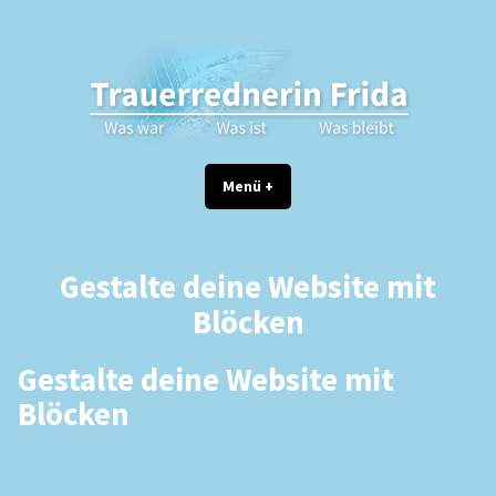
Zum
Inhalt
springen
Trauerrednerin Frida
Persönliche Traueransprachen für Beerdigungen in Berlin
Menü
+
aufgeklappt
zugeklappt
Gestalte deine Website mit
Blöcken
Gestalte deine Website mit
Blöcken